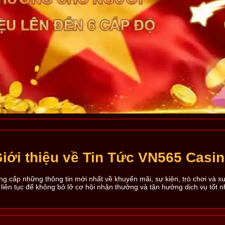
iới thiệu về Tin Tức VN565 Casi
 cấp những thông tin mới nhất về khuyến mãi, sự kiện, trò chơi và x
 liên tục để không bỏ lỡ cơ hội nhận thưởng và tận hưởng dịch vụ tốt n