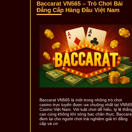
Baccarat VN565 – Trò Chơi Bài
Đẳng Cấp Hàng Đầu Việt Nam
Baccarat VN565 là một trong những trò chơi
casino trực tuyến được ưa chuộng nhất tại VN56
Casino Việt Nam. Với luật chơi dễ hiểu, tỷ lệ thắn
cao cùng không khí sòng bạc chân thực, Baccara
đem lại cho người chơi trải nghiệm giải trí đẳng
cấp và cơ