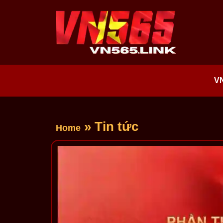
V
»
Tin tức
Home