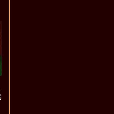
5
g
t