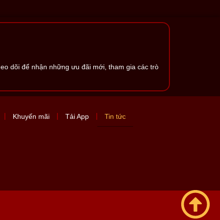
theo dõi để nhận những ưu đãi mới, tham gia các trò
Khuyến mãi
Tải App
Tin tức