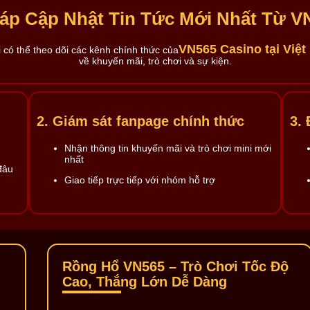
p Cập Nhật Tin Tức Mới Nhất Từ V
VN565 Casino tại Việ
i có thể theo dõi các kênh chính thức của
về khuyến mãi, trò chơi và sự kiện.
2. Giám sát fanpage chính thức
3. 
Nhận thông tin khuyến mãi và trò chơi mini mới
nhất
đâu
Giao tiếp trực tiếp với nhóm hỗ trợ
Rồng Hổ VN565 – Trò Chơi Tốc Độ
Cao, Thắng Lớn Dễ Dàng