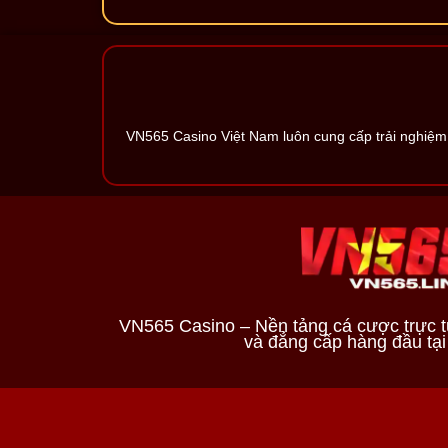
VN565 Casino Việt Nam luôn cung cấp trải nghiệm gi
VN565 Casino – Nền tảng cá cược trực tu
và đẳng cấp hàng đầu tại