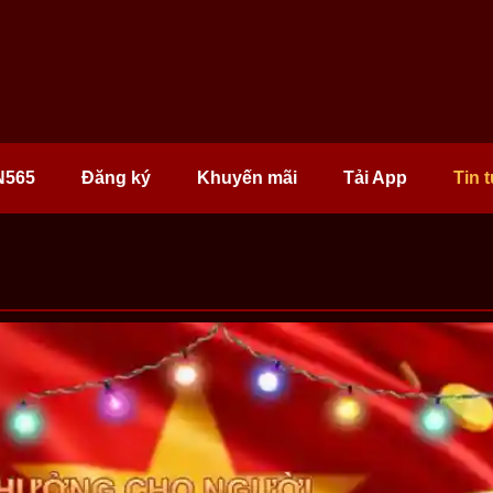
N565
Đăng ký
Khuyến mãi
Tải App
Tin 